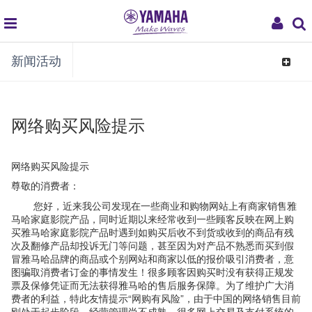
global
My
新闻活动
navigation
Acco
Toggle
navigat
网络购买风险提示
网络购买风险提示
尊敬的消费者：
您好，近来我公司发现在一些商业和购物网站上有商家销售雅
马哈家庭影院产品，同时近期以来经常收到一些顾客反映在网上购
买雅马哈家庭影院产品时遇到如购买后收不到货或收到的商品有残
次及翻修产品却投诉无门等问题，甚至因为对产品不熟悉而买到假
冒雅马哈品牌的商品或个别网站和商家以低的报价吸引消费者，意
图骗取消费者订金的事情发生！很多顾客因购买时没有获得正规发
票及保修凭证而无法获得雅马哈的售后服务保障。为了维护广大消
费者的利益，特此友情提示“网购有风险”，由于中国的网络销售目前
刚处于起步阶段，经营管理尚不成熟，很多网上交易及支付系统的