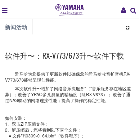
global
My
新闻活动
navigation
Acco
Toggle
navigat
软件升〜：RX-V773/673升〜软件下载
雅马哈为您提供了更新软件以确保您的雅马哈收音扩音机RX-
V773/673能够呈现佳性能。
本次软件升〜增加了网络音乐流服务*（*音乐服务存在地区差
异）；改善了YPAO多孔测量的精确度（除RX-V673）； 改善了通
过NAS驱动的网络连接性能；提高了操作的稳定性能。
如何安装：
1、双击ZIP压缩文件；
2、解压缩后，您将看到以下两个文件：
● 文件"R0309-0164.bin“（软件程序）;