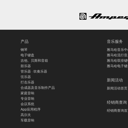
产品
音乐服务
钢琴
雅马哈音乐中
电子键盘
雅马哈流行音
吉他、贝斯和音箱
雅马哈双排键
鼓乐器
雅马哈电子键
管乐器 · 吹奏乐器
弦乐器
新闻活动
打击乐器
合成器及音乐制作产品
新闻活动首页
家庭音响
专业音响
经销商查询
会议系统
App应用程序
经销商查询首
高尔夫
车载音响