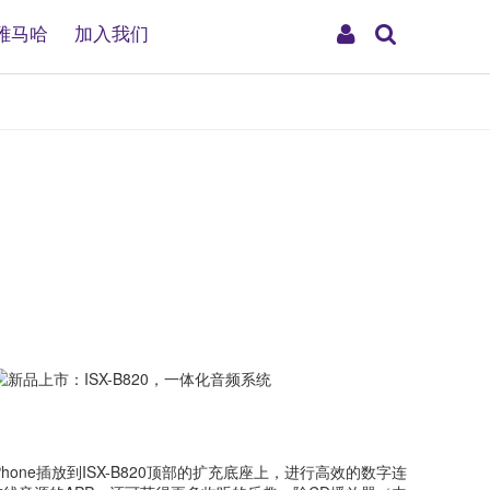
搜
My
雅马哈
加入我们
索
Account
。
Phone插放到ISX-B820顶部的扩充底座上，进行高效的数字连