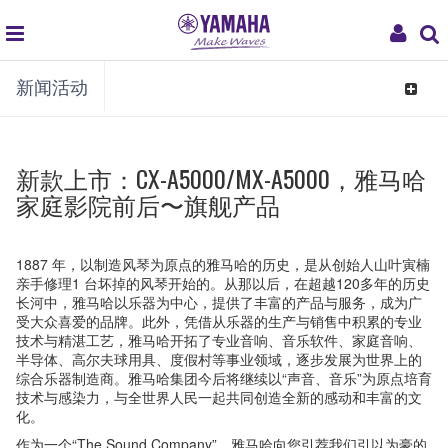
global
My
新闻活动
navigation
Acco
Toggle
navigat
新款上市：CX-A5000/MX-A5000，雅马哈
家庭影院前后〜旗舰产品
1887 年，以制造风琴为原点的雅马哈的历史，是从创始人山叶寅楠
亲手修理1 台坏掉的风琴开始的。从那以后，在超越120多年的历史
长河中，雅马哈以乐器为中心，提供了丰富的产品与服务，成为广
受大众喜爱的品牌。此外，凭借从乐器的生产与销售中积累的专业
技术与精湛工艺，雅马哈开拓了专业音响、音乐软件、家庭音响、
半导体、高尔夫球用具、度假村等事业领域，逐步发展为世界上的
综合乐器制造商。雅马哈集团今后将继续以“声音、音乐”为原点培育
技术与感染力，与全世界人民一起共同创造全新的感动和丰富的文
化。
作为一个“The Sound Company”，雅马哈向您引荐我们引以为豪的