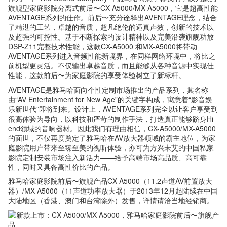
旗舰型家庭影院分离式前后〜CX-A5000/MX-A5000，它是超高性能
AVENTAGE系列的佳作。前后〜充分诠释出AVENTAGE理念，结合
了精湛的工艺，卓越的音质，超凡绝伦的逼真声效，创新的技术以
及超强的可控性。基于不断探索的设计精神以及完美沿袭旗舰功放
DSP-Z11完整技术性能，这款CX-A5000 和MX-A5000将带动
AVENTAGE系列进入音频性能新境界，在同样网络环境中，将比之
前机型更灵活。不仅输出卓越音质，而且能够从各种音源中实现佳
性能，这款前后〜为家庭影院的享受体验树立了新标杆。
AVENTAGE是雅马哈面向个性定制市场推出的产品系列，其名称
由“AV Entertainment for New Age”的关键字构成，寓意着“影音娱
乐新世代”即将到来。设计上，AVENTAGE系列完全以让客户享受到
很高体验为导向，以科技和严苛的制作手法，打造真正能够跻身Hi-
end领域的音响器材。因此我们有理由相信，CX-A5000/MX-A5000
的面世，不仅再度奠定了雅马哈在AV放大器领域的霸主地位，为家
庭影院用户带来至臻至美的视听体验，亦可为方兴未艾的中国私家
影院定制安装市场注入新活力——给予高端市场高品质、高可靠
性，同时又具备高性价比的产品。
雅马哈家庭影院前后〜旗舰产品CX-A5000（11.2声道AV前置放大
器）/MX-A5000（11声道功率放大器）于2013年12月起陆续在中国
大陆地区（香港、澳门和台湾除外）发售，详情请洽当地经销商。