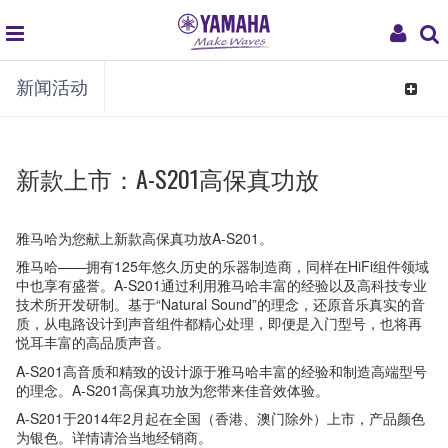
global
My
新闻活动
navigation
Acco
Toggle
navigat
新款上市：A-S201高保真功放
雅马哈为您献上新款高保真功放A-S201。
雅马哈——拥有125年悠久历史的乐器制造商，同样在HiFi组件领域
中也享有盛誉。A-S201通过利用雅马哈丰富的经验以及高科技专业
技术所开发研制。基于“Natural Sound”的理念，还原音乐真实的音
质，从电路设计到声音组件都精心处理，即便是入门型号，也将再
悦耳丰富的高品质声音。
A-S201高音质和精致的设计源于雅马哈丰富的经验和制造高端型号
的理念。A-S201高保真功放为您带来佳音效体验。
A-S201于2014年2月起在全国（香港、澳门除外）上市，产品颜色
为银色。详情请洽当地经销商。