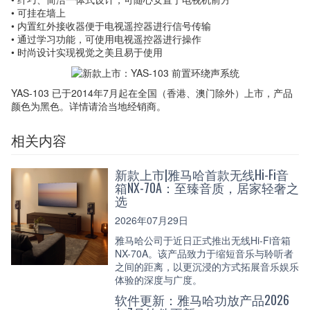
• 可挂在墙上
• 内置红外接收器便于电视遥控器进行信号传输
• 通过学习功能，可使用电视遥控器进行操作
• 时尚设计实现视觉之美且易于使用
YAS-103 已于2014年7月起在全国（香港、澳门除外）上市，产品
颜色为黑色。详情请洽当地经销商。
相关内容
新款上市|雅马哈首款无线Hi-Fi音
箱NX-70A：至臻音质，居家轻奢之
选
2026年07月29日
雅马哈公司于近日正式推出无线Hi-Fi音箱
NX-70A。该产品致力于缩短音乐与聆听者
之间的距离，以更沉浸的方式拓展音乐娱乐
体验的深度与广度。
软件更新：雅马哈功放产品2026