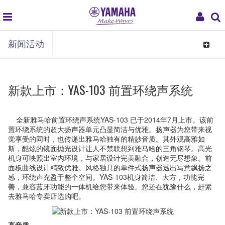
global
My
新闻活动
navigation
Acco
Toggle
navigat
新款上市：YAS-103 前置环绕声系统
全新雅马哈前置环绕声系统YAS-103 已于2014年7月上市。该前
置环绕系统的超大扬声器单元凸显简洁与优雅。扬声器为您带来视
觉享受的同时，也传递出雅马哈独有的精妙音质。其外观高雅如
斯，酷炫的镜面抛光设计让人不禁联想到雅马哈的三角钢琴。高光
机身可映照出室内环境，与家居设计完美融合，创造无尽想象。前
面板曲线设计精致优雅。风格独具的单件式扬声器透出写意飘扬之
感，环绕声充盈于整个空间。YAS-103机身简洁、大方，功能完
善，兼容蓝牙功能的一体机给您带来体验。您还在犹豫什么，赶紧
去雅马哈专卖店选购吧。