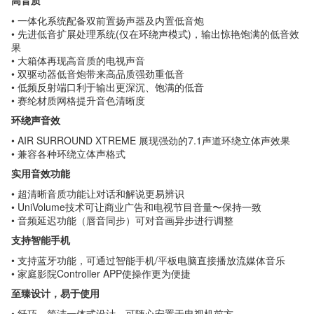
高音质
• 一体化系统配备双前置扬声器及内置低音炮
• 先进低音扩展处理系统(仅在环绕声模式)，输出惊艳饱满的低音效
果
• 大箱体再现高音质的电视声音
• 双驱动器低音炮带来高品质强劲重低音
• 低频反射端口利于输出更深沉、饱满的低音
• 赛纶材质网格提升音色清晰度
环绕声音效
• AIR SURROUND XTREME 展现强劲的7.1声道环绕立体声效果
• 兼容各种环绕立体声格式
实用音效功能
• 超清晰音质功能让对话和解说更易辨识
• UniVolume技术可让商业广告和电视节目音量〜保持一致
• 音频延迟功能（唇音同步）可对音画异步进行调整
支持智能手机
• 支持蓝牙功能，可通过智能手机/平板电脑直接播放流媒体音乐
• 家庭影院Controller APP使操作更为便捷
至臻设计，易于使用
• 纤巧、简洁一体式设计，可随心安置于电视机前方