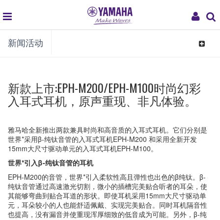
global
My
新闻活动
navigation
Acco
Toggle
navigat
新款上市:EPH-M200/EPH-M100时尚幻彩
入耳式耳机，原声重现、非凡体验。
雅马哈全新推出两款兼具时尚和高音质的入耳式耳机。它们分别是
世界*采用β-纯钛音管的入耳式耳机EPH-M200 和采用全新开发
15mm大尺寸驱动单元的入耳式耳机EPH-M100。
世界*引入β-纯钛音管的耳机
EPH-M200的音管，世界*引入柔软性高且弹性也出色的β纯钛。β-
纯钛音管通过高速激光切割，微小的插槽完美贴合听者的耳朵，使
其能够弯曲到贴合耳道的形状。即使耳机采用15mm大尺寸驱动单
元，耳朵较小的人也能舒适佩戴、实现完美贴合。同时耳机隔音性
也提高，没有漏音并使重现浑厚细致的低音成为可能。另外，β-纯