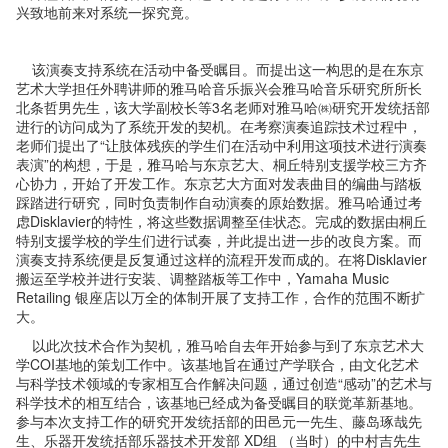
兴致地前来对系统一探究竟。
该演奏支持系统在活动中备受瞩目。而提出这一构思的是在东京
艺术大学担任外聘讲师的雅马哈音乐振兴会雅马哈音乐研究所所长
北条哲男先生，该大学副校长等3名老师对雅马哈㈱研究开发统括部
进行的访问成为了系统开发的契机。在考察演奏追踪技术过程中，
老师们提出了“让肢体残疾的学生们在活动中利用这项技术进行演奏
表演”的构想，于是，雅马哈与东京艺大、桐丘特别支援学校三方齐
心协力，开始了开发工作。东京艺大方面对发表曲目的编曲与踏板
踩踏进行研究，同时负责制作自动演奏的原始数据。雅马哈通过考
虑Disklavier的特性，将这些数据调整至佳状态。完成的数据由桐丘
特别支援学校的学生们进行试奏，并此提出进一步的改良方案。而
演奏支持系统便是反复通过这样的流程开发而成的。在将Disklavier
搬运至学校并进行安装、调整踏板等工作中，Yamaha Music
Retailing 银座店以万全的体制开展了支持工作，合作的范围不断扩
大。
以此次技术合作为契机，雅马哈自去年开始参与到了东京艺术大
学COI基地的策划工作中。该基地旨在通过产学联合，由文化艺术
与科学技术领域的专家相互合作解决问题，通过创造“感动”的艺术与
科学技术的相互结合，该基地已经成为备受瞩目的联觉革新基地。
参与本次支持工作的研究开发统括部的田邑元一先生、藤岛琢哉先
生、乐器开发统括部乐器技术开发部 XD组 （当时）的中村吉先生