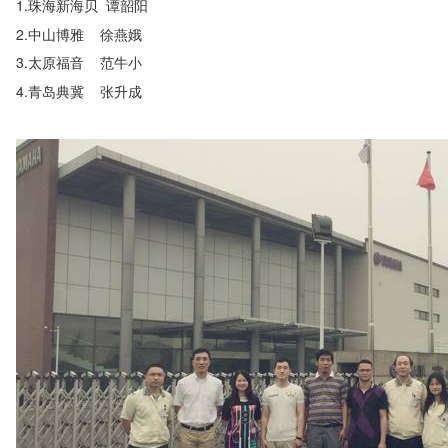
1.珠海新海贝 谭韶阳
2.中山博雅 徐燕娥
3.太原福音 范牛小
4.青岛典冀 张升成