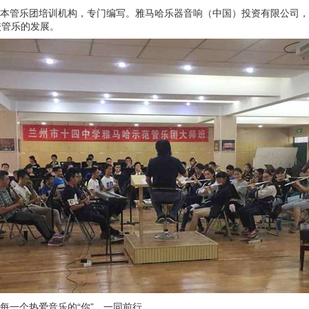
日本管乐团培训机构，专门编写。雅马哈乐器音响（中国）投资有限公司
校管乐的发展。
有每一个热爱音乐的“你”，一同前行。