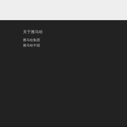
关于雅马哈
雅马哈集团
雅马哈中国