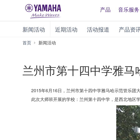
产品
音乐服务
新闻活动
近期活动
活动报道
产品资
首页
新闻活动
兰州市第十四中学雅马
2015年6月16日，兰州市第十四中学雅马哈示范管乐
此次大师班开展的学校：兰州第十四中学，是西北地区