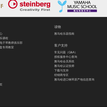
读物
心
雅马哈乐器指南
乐课程
电子琴教师俱乐部
客户支持
盘专用教室
常见问题（Q&A）
授权服务中心查询
雅马哈会员系统
雅马哈认证技师
下载与支持
经销商专区
雅马哈进口钢琴原产地信息查询
页