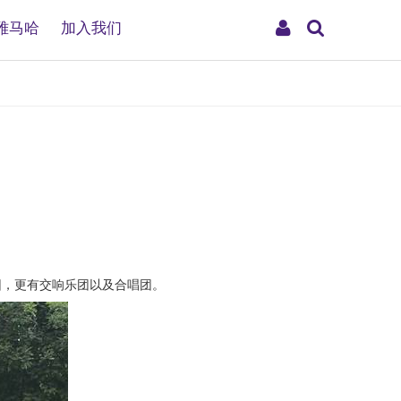
搜
My
雅马哈
加入我们
索
Account
团，更有交响乐团以及合唱团。