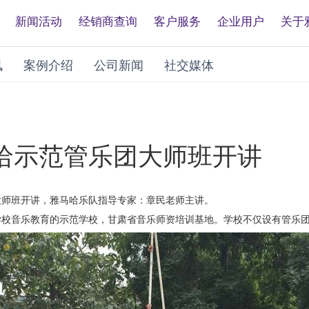
新闻活动
经销商查询
客户服务
企业用户
关于
讯
案例介绍
公司新闻
社交媒体
哈示范管乐团大师班开讲
团大师班开讲，雅马哈乐队指导专家：章民老师主讲。
学校音乐教育的示范学校，甘肃省音乐师资培训基地。学校不仅设有管乐