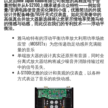
以及由New Japan Radio有限公司制造的高精度电子音
量控制并从A-S2100上继承诸多出众特性——例如音
量/音调电路使音质劣化降到小值，优雅简洁的外观
设计并配备峰值/VU开关式仪表盘。如此完美奢华的
高保真合并放大器新选择将让您更尽情地享受雅马哈
的情感与动感，而此仅在我们的专利技术——浮动平
衡法。
雅马哈特有的浮动平衡功率放大利用功率场效
应管（MOSFETs）为您传递劲足动感并充满能
量的音乐
单端放大器的设计真实还原所有音源，同时全
分离式放大器结构将减少噪音并消除传输过程
中的信号丢失。
A-S1100优雅的设计和美观的仪表盘，以各种
方式表达了音乐的欢快动感。