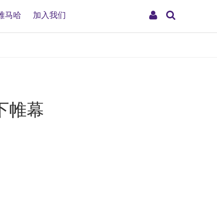
搜
My
雅马哈
加入我们
索
Account
下帷幕