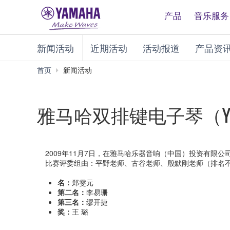
产品
音乐服务
新闻活动
近期活动
活动报道
产品资
首页
新闻活动
雅马哈双排键电子琴（Y
2009年11月7日，在雅马哈乐器音响（中国）投资有限公司3楼
比赛评委组由：平野老师、古谷老师、殷默刚老师（排名不
名：
郑雯元
第二名：
李易珊
第三名：
缪开捷
奖：
王 璐