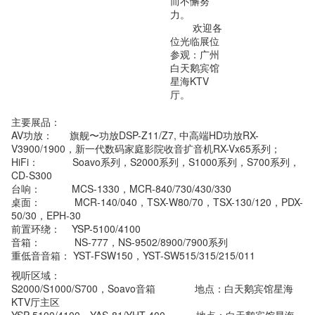
而不懈努
力。
欢迎各
位光临展位
参观：广州
白天鹅宾馆
星海KTV
厅。
主要展品：
AV功放： 旗舰〜功放DSP-Z11/Z7, 中高端HD功放RX-
V3900/1900，新一代数码家庭影院收音扩音机RX-Vx65系列；
HiFi： Soavo系列，S2000系列，S1000系列，S700系列，
CD-S300
台响： MCS-1330，MCR-840/730/430/330
桌面： MCR-140/040，TSX-W80/70，TSX-130/120，PDX-
50/30，EPH-30
前置环绕： YSP-5100/4100
音箱： NS-777，NS-9502/8900/7900系列
重低音音箱： YST-FSW150，YST-SW515/315/215/011
视听区域：
S2000/S1000/S700，Soavo音箱 地点：白天鹅宾馆星海
KTV厅主区