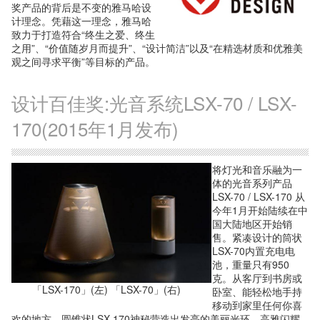
奖产品的背后是不变的雅马哈设
计理念。凭藉这一理念，雅马哈
致力于打造符合“终生之爱、终生
之用”、“价值随岁月而提升”、“设计简洁”以及“在精选材质和优雅美
观之间寻求平衡”等目标的产品。
设计百佳奖:光音系统LSX-70 / LSX-
170(2015年1月发布)
将灯光和音乐融为一
体的光音系列产品
LSX-70 / LSX-170 从
今年1月开始陆续在中
国大陆地区开始销
售。紧凑设计的筒状
LSX-70内置充电电
池，重量只有950
克。从客厅到书房或
「LSX-170」(左) 「LSX-70」(右)
卧室、能轻松地手持
移动到家里任何你喜
欢的地方。圆锥状LSX-170神秘营造出发亮的美丽光环，高雅闪耀