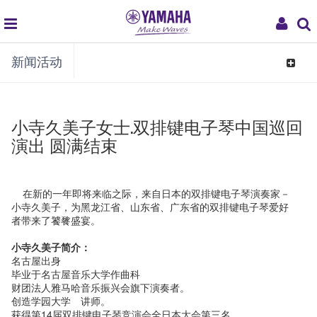
global
My
新闻活动
navigation
Acco
Toggle
navigat
小寺久美子女士.双排键电子琴中国巡回
演出 圆满结束
在新的一年即将来临之际，来自日本的双排键电子琴演奏家－
小寺久美子，为黑龙江省、山东省、广东省的双排键电子琴爱好
者带来了饕餮盛宴。
小寺久美子简介：
名古屋出身
毕业于名古屋音乐大学作曲科
财团法人雅马哈音乐振兴会旗下演奏者。
创造学园大学 讲师。
获得第14届双排键电子琴竞演会全日本大会第三名