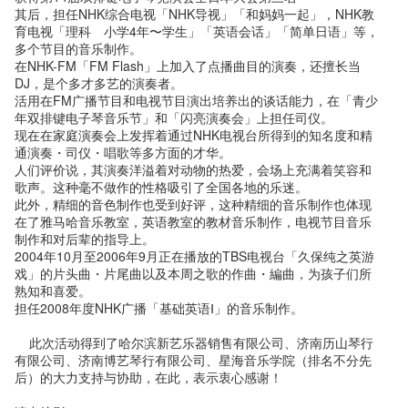
其后，担任NHK综合电视「NHK导视」「和妈妈一起」，NHK教
育电视「理科 小学4年〜学生」「英语会话」「简单日语」等，
多个节目的音乐制作。
在NHK-FM「FM Flash」上加入了点播曲目的演奏，还擅长当
DJ，是个多才多艺的演奏者。
活用在FM广播节目和电视节目演出培养出的谈话能力，在「青少
年双排键电子琴音乐节」和「闪亮演奏会」上担任司仪。
现在在家庭演奏会上发挥着通过NHK电视台所得到的知名度和精
通演奏・司仪・唱歌等多方面的才华。
人们评价说，其演奏洋溢着对动物的热爱，会场上充满着笑容和
歌声。这种毫不做作的性格吸引了全国各地的乐迷。
此外，精细的音色制作也受到好评，这种精细的音乐制作也体现
在了雅马哈音乐教室，英语教室的教材音乐制作，电视节目音乐
制作和对后辈的指导上。
2004年10月至2006年9月正在播放的TBS电视台「久保纯之英游
戏」的片头曲・片尾曲以及本周之歌的作曲・編曲，为孩子们所
熟知和喜爱。
担任2008年度NHK广播「基础英语Ⅰ」的音乐制作。
此次活动得到了哈尔滨新艺乐器销售有限公司、济南历山琴行
有限公司、济南博艺琴行有限公司、星海音乐学院（排名不分先
后）的大力支持与协助，在此，表示衷心感谢！