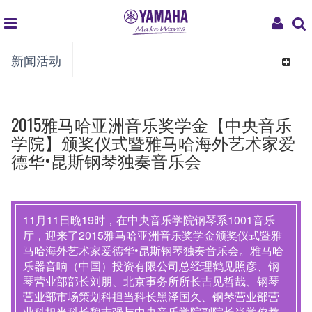
global
My
新闻活动
navigation
Acco
Toggle
navigat
2015雅马哈亚洲音乐奖学金【中央音乐
学院】颁奖仪式暨雅马哈海外艺术家爱
德华•昆斯钢琴独奏音乐会
11月11日晚19时，在中央音乐学院钢琴系1001音乐
厅，迎来了2015雅马哈亚洲音乐奖学金颁奖仪式暨雅
马哈海外艺术家爱德华•昆斯钢琴独奏音乐会。雅马哈
乐器音响（中国）投资有限公司总经理鹤见照彦、钢
琴营业部部长刘朋、北京事务所所长吉见哲哉、钢琴
营业部市场策划科担当科长黑泽国久、钢琴营业部营
业科担当科长魏志强与中央音乐学院副院长肖学俊教