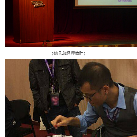
（鹤见总经理致辞）