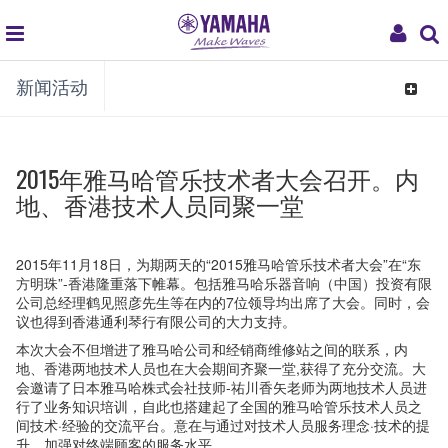
global
My
新闻活动
navigation
Acco
Toggle
navigat
2015年雅马哈管乐技术者大会召开。内
地、香港技术人员同聚一堂
2015年11月18日，为期两天的“2015雅马哈管乐技术者大会”在“东
方明珠”-香港隆重落下帷幕。包括雅马哈乐器音响（中国）投资有限
公司总经理鹤见照彦先生等在内的7位领导均出席了大会。同时，会
议也得到香港通利琴行有限公司的大力支持。
本次大会不但增进了雅马哈公司和经销商维修站之间的联系，内
地、香港两地技术人员也在大会期间齐聚一堂,获得了充分交流。大
会邀请了日本雅马哈株式会社技师-祐川香矢老师为两地技术人员进
行了业务知识培训，自此也搭建起了全国的雅马哈管乐技术人员之
间技术·经验的交流平台。意在与通过对技术人员服务理念·技术的提
升，加强对终端顾客的服务水平。