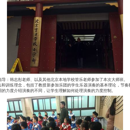
指导：韩志彤老师、以及其他北京本地学校管乐老师参加了本次大师班。
法和训练理念，包括了教授新参加乐团的学生乐器演奏的基本理论，节奏
同的力度介绍演奏的不同，让学生理解如何处理演奏的力度控制。