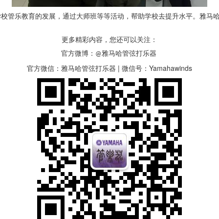
校管乐教育的发展，通过大师班等等活动，帮助学校去提升水平。雅马哈
更多精彩内容，您还可以关注：
官方微博：
雅马哈管弦打乐器
@
官方微信：雅马哈管弦打乐器 | 微信号：Yamahawinds