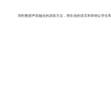
同时教授声音融合的训练方法，用生动的语言和举例让学生