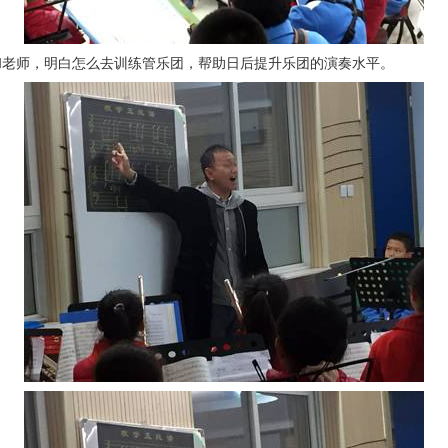
和老师，明白怎么去训练管乐团，帮助日后提升乐团的演奏水平。