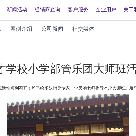
新闻活动
经销商查询
客户服务
企业用户
关于
讯
案例介绍
公司新闻
社交媒体
才学校小学部管乐团大师班
师班活动顺利召开！雅马哈乐队指导专家：李天池老师指导本次大师班。雅