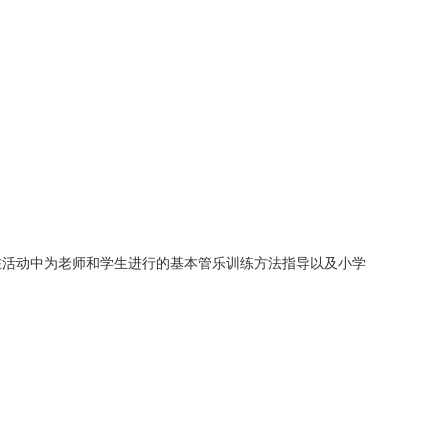
在活动中为老师和学生进行的基本管乐训练方法指导以及小学