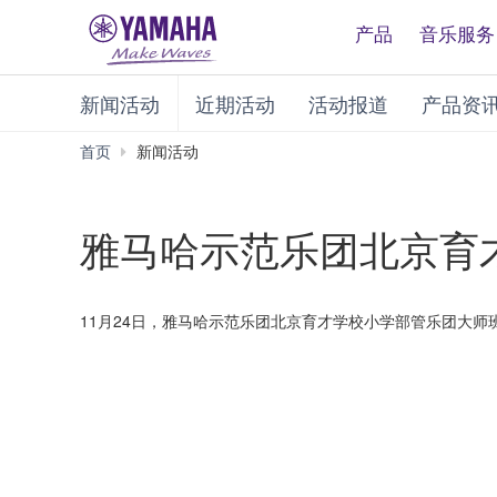
产品
音乐服务
新闻活动
近期活动
活动报道
产品资
首页
新闻活动
雅马哈示范乐团北京育
11月24日，雅马哈示范乐团北京育才学校小学部管乐团大