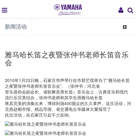
global
My
新闻活动
navigation
Acco
Toggle
navigat
雅马哈长笛之夜暨张仲书老师长笛音乐
会
2010年1月22日晚，石家庄华声琴行在市群艺馆举办了“雅马哈长笛
之夜暨张仲书老师长笛音乐会”。（张仲书：河北省
管乐器协会副会长、省歌舞首席长笛）音乐会上，古典音乐和现代
流行乐完美结合，张仲书老师和其学生用雅马哈长笛
将其完美的演奏出来，博得到场400观众的久久掌声。这次活动，河
北燕赵都市报、精品导报、省交通电台等媒体大量报导了
此次活动，在石家庄引起不少反响。