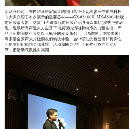
活动开始时，来自雅马哈家庭音响部门营业企划科廖应中担当科长
向大家介绍了本次演示的重要器材——CX-A5100和 MX-A5000旗舰
前后级放大器，这款11声道旗舰前后级产品具备双3D沉浸式声效表
现，现场所有声道火力全开下均展现出清晰和纯净的力量输出。产
品介绍期间廖科长更以《疯狂的麦克斯4》、《X战警：逆转未来》
等多部全景声大片让朋友们畅快体验，当中强劲的包围感和真实性
令朋友们们如同身临其境。活动期间更进行了有奖问答的互动环
节，把活动气氛推向高潮！