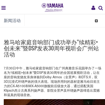
global
My
新闻活动
navigation
Acco
Toggle
navigat
雅马哈家庭音响部门成功举办“续精彩•
创未来”暨DSP发表30周年视听会广州站
活动
7月30日中午，雅马哈家庭音响部门在广州典雅音乐花园举办了一场
名为“续精彩•创未来”暨DSP发表30周年的全国巡展视听活动，让在
座的音响发烧友亲身体验到Dolby Atmos（全景声）和DTS:X，双
3D沉浸式环绕声效的强大表现。现场所用到的器材是雅马哈目前主
力的CX-A5100和MX-A5000旗舰前后级放大器，通过搭配美国
Klipsch杰士古典系列扬声器、影院全景声及环绕扬声器缔造出震撼
和逼真的现场音效。