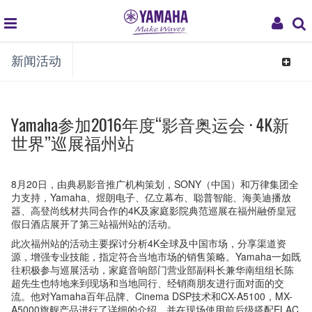
global
My
新闻活动
navigation
Acco
Toggle
navigat
Yamaha参加2016年度“影音奥运会 · 4K新
世界”巡展福州站
8月20日，由典易影音推广机构策划，SONY（中国）和万律集团全
力支持，Yamaha、煜朗电子、亿立幕布、聪普智能、海美迪播放
器、高登尚线材共同合作的4K及家庭影院典范巡展在福州融侨皇冠
假日酒店展开了第三站福州站的活动。
此次福州站的活动主要探讨分析4K全球及中国市场，分享渠道资
源，增强专业技能，指定符合当地市场的销售策略。Yamaha一如既
往积极参与巡展活动，家庭音响部门营业部副科长兼华南组组长陈
超先生也特地来到现场和当地同行、经销商朋友进行面对面的交
流。他对Yamaha百年品牌、Cinema DSP技术和CX-A5100，MX-
A5000旗舰产品进行了详细的介绍，并在现场使用前后级搭配ELAC