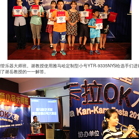
乐器大师班。谢教授使用雅马哈定制型小号YTR-9335NYS给选手
到了谢岳教授的一一解答。