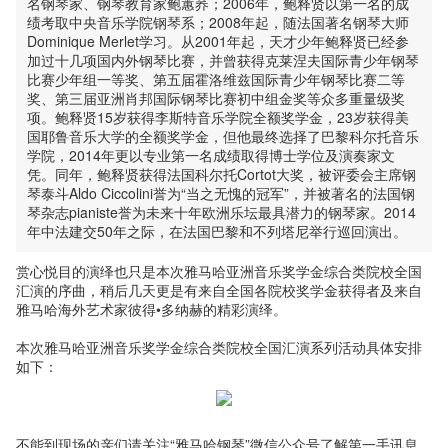
名钢琴家、钢琴教育家鲍蕙荞；2006年，鲍释贤以第一名的成
绩考取中央音乐学院钢琴系；2008年起，随法国著名钢琴大师
Dominique Merlet学习。从2001年起，天才少年鲍释贤已经参
加过十几项国内外钢琴比赛，并曾获得克莱涅夫国际青少年钢琴
比赛少年组一等奖、第五届霍洛维兹国际青少年钢琴比赛二等
奖、第三届亚洲肖邦国际钢琴比赛初中组金奖等众多重量级奖
项。鲍释贤15岁获得李斯特音乐学院全额奖学金，23岁获得美
国耶鲁音乐大学的全额奖学金，但他最终选择了巴黎科尔托音乐
学院，2014年更以专业第一名成绩取得博士学位及演奏家文
凭。同年，鲍释贤获得法国科尔托Cortot大奖，被评委会主席钢
琴泰斗Aldo Ciccolini誉为“当之无愧的冠军”，并被著名的法国钢
琴杂志pianiste誉为未来十年欧洲乐坛最具潜力的钢琴家。2014
年中法建交50年之际，在法国巴黎和不列塔尼举行巡回演出。
赏心悦目的演绎也只是本次雅马哈亚洲音乐奖学金综合类院校全国
汇演的序曲，稍后几天更是有来自全国各院校奖学金获得者及来自
雅马哈海外艺术家彼得•多纳赫的精彩演绎。
本次雅马哈亚洲音乐奖学金综合类院校全国汇演系列活动具体安排
如下：
不能到现场的亲们请关注“雅马哈钢琴”微信公众号了解第一手讯息