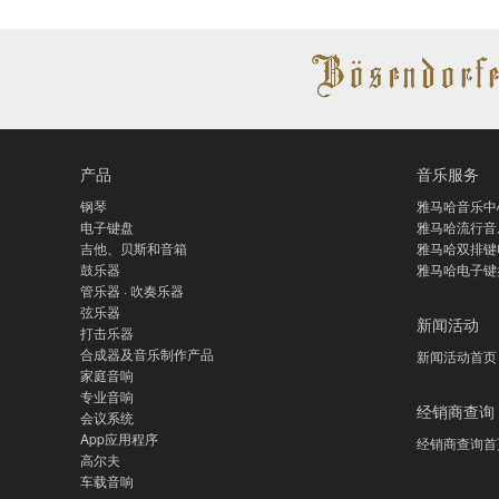
产品
音乐服务
钢琴
雅马哈音乐中
电子键盘
雅马哈流行音
吉他、贝斯和音箱
雅马哈双排键
鼓乐器
雅马哈电子键
管乐器 · 吹奏乐器
弦乐器
新闻活动
打击乐器
合成器及音乐制作产品
新闻活动首页
家庭音响
专业音响
经销商查询
会议系统
App应用程序
经销商查询首
高尔夫
车载音响