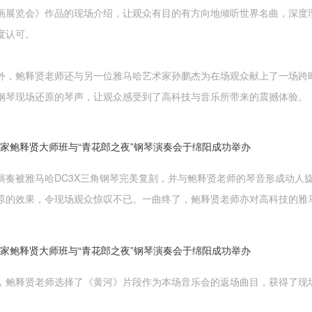
画展览会》作品的现场介绍，让观众有目的有方向地倾听世界名曲，深度
度认可。
外，鲍释贤老师还与另一位雅马哈艺术家孙鹏杰为在场观众献上了一场跨
钢琴现场还原的琴声，让观众感受到了高科技与音乐所带来的震撼体验。
演奏被雅马哈DC3X三角钢琴完美复刻，并与鲍释贤老师的琴音形成动人
原的效果，令现场观众惊叹不已。一曲终了，鲍释贤老师亦对高科技的雅
，鲍释贤老师选择了《黄河》片段作为本场音乐会的返场曲目，获得了现