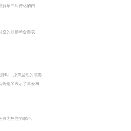
理解乐曲所传达的内
时空的双钢琴合奏表
旋律时，原声呈现的演奏
马哈钢琴表示了喜爱与
场最为热烈的掌声。