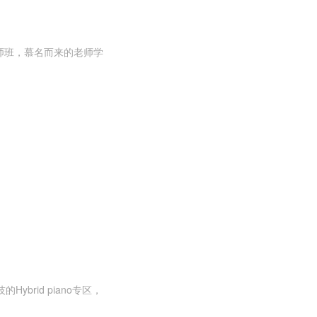
师班，慕名而来的老师学
rid piano专区，