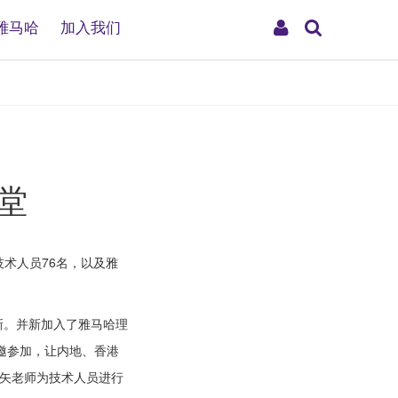
搜
My
雅马哈
加入我们
索
Account
堂
技术人员76名，以及雅
新。并新加入了雅马哈理
邀参加，让内地、香港
香矢老师为技术人员进行