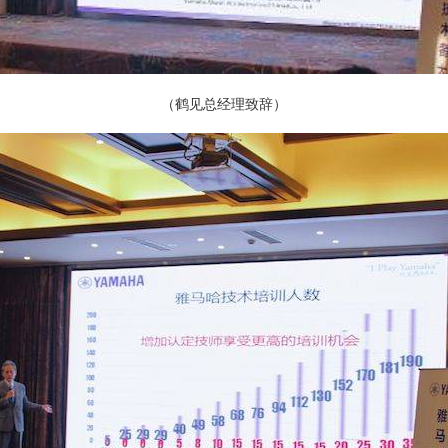
（鹤见总经理致辞）