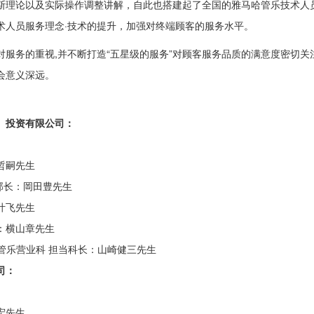
斯理论以及实际操作调整讲解，自此也搭建起了全国的雅马哈管乐技术人员
术人员服务理念·技术的提升，加强对终端顾客的服务水平。
对服务的重视,并不断打造“五星级的服务”对顾客服务品质的满意度密切关
会意义深远。
）投资有限公司：
哲嗣先生
部长：岡田豊先生
叶飞先生
：横山章先生
 管乐营业科 担当科长：山崎健三先生
司：
宏先生