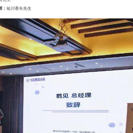
师：
祐川香矢先生