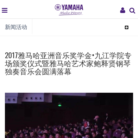
global
My
新闻活动
navigation
Acco
Toggle
navigat
2017雅马哈亚洲音乐奖学金•九江学院专
场颁奖仪式暨雅马哈艺术家鲍释贤钢琴
独奏音乐会圆满落幕