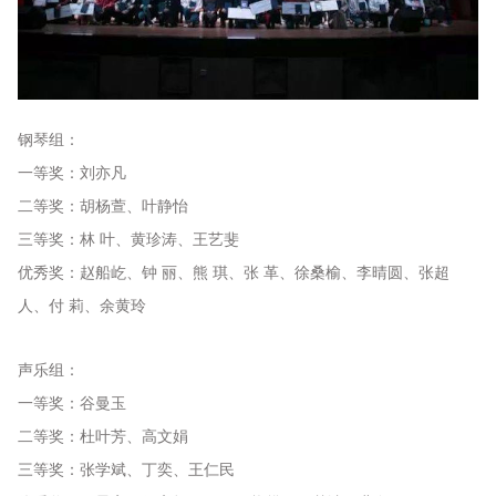
钢琴组：
一等奖：刘亦凡
二等奖：胡杨萱、叶静怡
三等奖：林 叶、黄珍涛、王艺斐
优秀奖：赵船屹、钟 丽、熊 琪、张 革、徐桑榆、李晴圆、张超
人、付 莉、余黄玲
声乐组：
一等奖：谷曼玉
二等奖：杜叶芳、高文娟
三等奖：张学斌、丁奕、王仁民