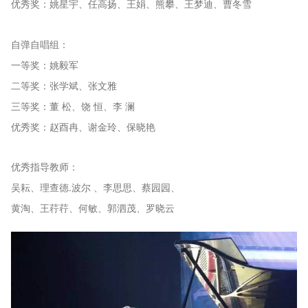
优秀奖：姚星宇、任高扬、王娟、熊攀、王梦迪、曹冬雪
自弹自唱组：
一等奖：姚毅军
二等奖：张学斌、张文雅
三等奖：董 松、饶 恒、李 澜
优秀奖：赵酉冉、谢金玲、保晓艳
优秀指导教师：
吴耘、理查德.波尔 、李思思、蔡园园、
黄淘、王荇荇、何敏、郭泗茂、罗晓云