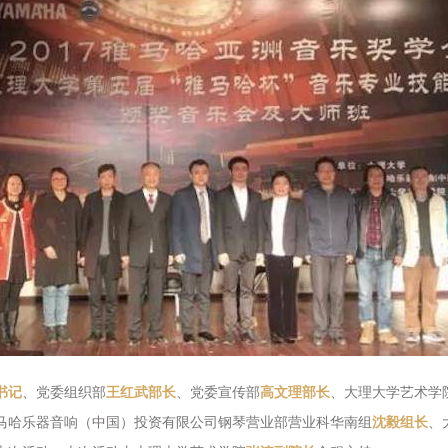
书记
、党委组织部
王红武部长
、党委宣传部
高文理部长
、大理大学艺术学
马哈乐器音响（中国）投资有限公司钢琴营业部营业科华南组
沈毅组长
、