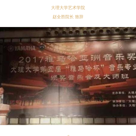
大理大学艺术学院
赵全胜院长 致辞
♫