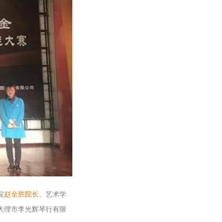
院
赵全胜院长
、艺术学
大理市李光辉琴行有限