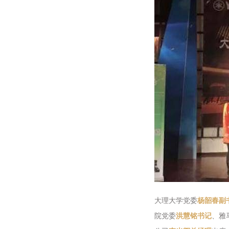
大理大学党委
杨韶春副
院党委
洪慧铭书记
、雅