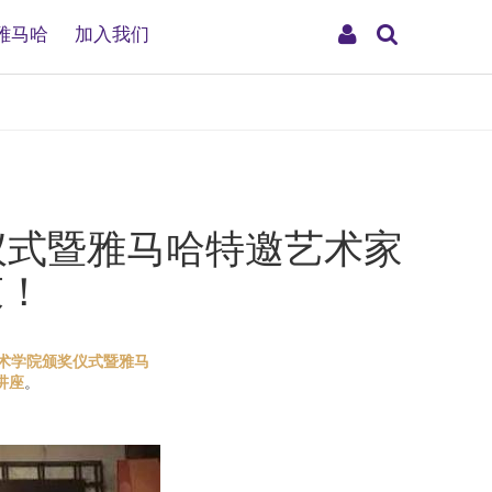
搜
My
雅马哈
加入我们
索
Account
奖仪式暨雅马哈特邀艺术家
束！
艺术学院颁奖仪式暨雅马
讲座
。