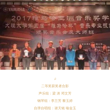
♫
二等奖获奖者合影
声乐组：梁 涛 邓文芳
钢琴组：李兰芳 黎玉婷
自弹自唱组：谢天铭 喻金玉