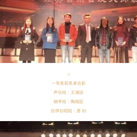
♫
一等奖获奖者合影
声乐组：王湘琼
钢琴组：陶相廷
自弹自唱组：唐 钊