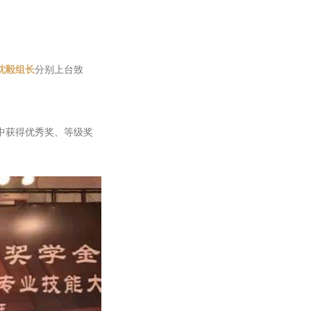
沈毅组长
分别上台致
中获得优秀奖、等级奖