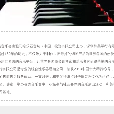
场音乐会由雅马哈乐器音响（中国）投资有限公司主办，深圳和美琴行有
超越130年的历史，不仅致力于制作世界最好的钢琴产品为世界各国的热
搭建世界级的音乐平台，让世界各国顶尖钢琴家和爱乐者有值得荣耀的音
行有限公司是专业的综合性乐器经销公司，荣获2013中国十大琴行称号
的售前售后服务体系。一直以来，和美琴行坚持以传播音乐文化为己任，
级、讲座，举办各类音乐赛事，积极参与社会各界的音乐演出活动，和美
要基地。