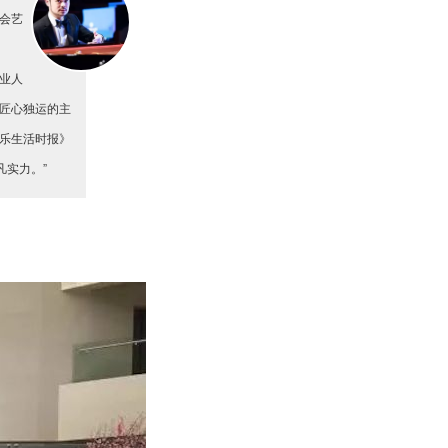
会艺
业人
匠心独运的主
乐生活时报》
凡实力。”