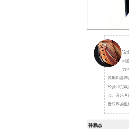
该
司
力
深圳和美琴
经验和完成
会、音乐考
音乐界的重
孙鹏杰