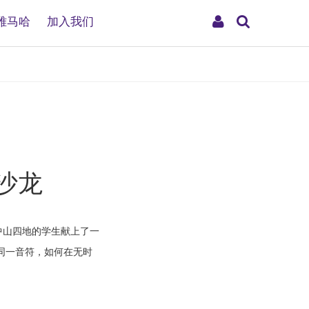
搜
My
雅马哈
加入我们
索
Account
沙龙
中山四地的学生献上了一
响同一音符，如何在无时