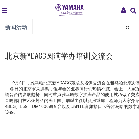
global
My
新闻活动
navigation
Acco
Toggle
navigat
北京新YDACC圆满举办培训交流会
12月6日，雅马哈北京新YDACC落成既培训交流会在雅马哈北京办
冬日的北京寒风凛凛，但与会的业界同行们热情不减。会上，大家
调音台的发展趋势，同时重点雅马哈数字扩声产品的使用技巧做了交
音响部门技术企划科的冯卫国、胡斌主任以及张继陈工程师为大家介绍了
48ES、LS9、DM1000调音台以及DANTE音频接口卡等雅马哈的数
设备。