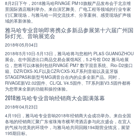
8月2日下午，2018雅马哈RIVAGE PM10旗舰产品发布会于北京维
景国际酒店顺利举办。来自演艺舞美、广电工程等领域的行业专家
们汇聚现场，与雅马哈一同交流技术、分享案例、感受现场扩声领
域的革新体验。
雅马哈专业音响即将携众多新品参展第十六届广州国
际灯光、音响展览会
2018年05月04日
2018年5月10日-5月13日，雅马哈将与您相约 PL&S GUANGZHOU
展会。在中国进出口商品交易会展馆A区，5.2号馆 D02 雅马哈展
位，您将可以体验到包括RIVAGE PM7 数字混音系统、Rio-D2接口
箱、DZR/DXS-XLF以及CZR/CXS-XLF系列音箱以及蓝牙版
STAGEPAS和新型号MG调音台在内的众多全新产品。同时，
RIVAGE新V2.02固件、CL/QL V4.5固件、TF系列新V3.5固件都将
为您带来全新的功能和操控体验。
2018雅马哈专业音响经销商大会圆满落幕
2018年04月23日
4月19日，雅马哈专业音响2018年经销商大会成功举办。来自全国
各地的经销商汇聚广东省珠海市横琴湾酒店参与此次盛会，在宜人
的气候与优美的环境中，与雅马哈共同回顾194期营业情况，展望
195期目标。