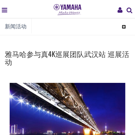
global
My
新闻活动
navigation
Acco
Toggle
navigat
雅马哈参与真4K巡展团队武汉站 巡展活
动