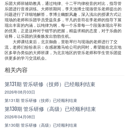
乐团大师班辅助教具，通过纯律、十二平均律校音的对比，指导管
乐团进行音准训练。大师班期间，李天池博士现场管乐老师提出的
问题进行了详细地解答，李博士幽默风趣，深入浅出的授课方式让
现场的老师和乐团学员受益良多，平凡的音符在李老师的指导下展
现出丰富的内涵，以纯律为纲，每一个乐章每一个段落体现出平和
的优美，正是这种对于细节的把握，精益求精的态度，对于乐曲的
诠释，让乐团的演奏焕发出勃勃生机。
大师课结束后，北京御曲，里歌琴行与现场的老师进行了交
流，老师们纷纷表示：在感谢雅马哈公司的同时，希望能在北京地
区多举办类似的大师班课，为北京地区的管乐老师和学生管乐团提
供更多的学习交流机会。
相关内容
第131期 管乐研修（技师）已经顺利结束
2026年08月03日
第131期 管乐研修（技师）已经顺利结束
第130期 管乐研修（高级）已经顺利结束
2026年04月08日
第130期 管乐研修（高级）已经顺利结束