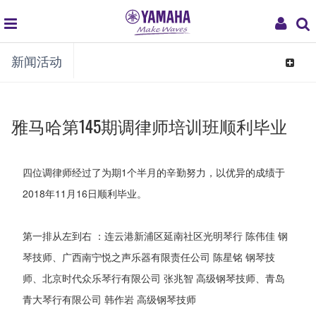
global
My
新闻活动
navigation
Acco
Toggle
navigat
雅马哈第145期调律师培训班顺利毕业
四位调律师经过了为期1个半月的辛勤努力，以优异的成绩于
2018年11月16日顺利毕业。
第一排从左到右 ：连云港新浦区延南社区光明琴行 陈伟佳 钢
琴技师、广西南宁悦之声乐器有限责任公司 陈星铭 钢琴技
师、北京时代众乐琴行有限公司 张兆智 高级钢琴技师、青岛
青大琴行有限公司 韩作岩 高级钢琴技师