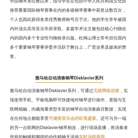
学院钢琴系任教以来，指导学生在包括中华人民共和国文化部
推荐重要国际钢琴赛事在内的各级钢琴赛事中获奖达数百次，
个人也因此获得各类优秀教师称号百于次。他的学生常年被国
内外顶尖高等音乐学府录取。多篇学术论文被包括核心刊物在
内的国内多个专业性刊物收录出版。杜闽山博士常年担任国内
多个重要钢琴赛事评委并活跃于舞台上，广受业界及媒体的赞
誉。
雅马哈自动演奏钢琴Disklavier系列
雅马哈自动演奏钢琴Disklavier系列，可通过
无线网络连接
，实
现使用手机、平板电脑即可快捷地对钢琴进行操作。更能与互
联网相融，内藏海量类型丰富的钢琴自动演奏曲目数据，实现
在任何地点都能享受
可媲美音乐会的听觉盛宴
。还可与另一端
的另一台联网的Disklavier钢琴相连，进行现场直播，将演奏者
所有的触键和脚踏的动作精确无误地
实时远程再现
。