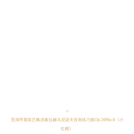
♫
芜湖琴童陈艺枫演奏拉赫马尼诺夫音画练习曲Op.39No.6《小
红帽》