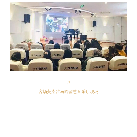
♫
客场芜湖雅马哈智慧音乐厅现场