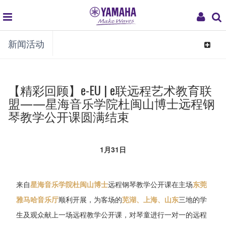
global
My
新闻活动
navigation
Acco
Toggle
navigat
【精彩回顾】e-EU | e联远程艺术教育联
盟——星海音乐学院杜闽山博士远程钢
琴教学公开课圆满结束
1月31日
来自
星海音乐学院杜闽山博士
远程钢琴教学公开课在主场
东莞
雅马哈音乐厅
顺利开展，为客场的
芜湖、上海、山东
三地的学
生及观众献上一场远程教学公开课，对琴童进行一对一的远程