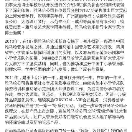
由李天池博士学校乐队开发进行的介绍和讲解为参会经销商代表留
下了深刻印象。雅马哈公司各位领导分别为187期销售做出巨大贡献
的上海知音琴行、深圳和美琴行、广州箭丽琴行；成都奇尚乐器有
限公司、太原珠江琴行，示范专业店－成都奇尚乐器有限公司，特
殊贡献奖－雅马哈艺术家李雨生教授、雅马哈管乐指导专家李天池
博士颁奖！
2010年，在187期雅马哈管乐新政实施下，初步找到一条适合中国
雅马哈管乐发展之路。并通过雅马哈中国管乐艺术家的开发、四川
省中小学管乐队指挥培训项目的实施、以及雅马哈示范管乐团和中
小学管乐队的拓展，为继续提升雅马哈管乐品牌形象和扩大管乐学
习人群打下了坚实基础，同时，也为推动和提升中国中小学管乐队
指挥水平、学生乐团的建设与发展，做出了应有的贡献。
2011年，是承上启下的一年，是继往开来的一年。在新的一年里，
雅马哈公司将秉承社会音乐普及事业理念，继续实施中小学管乐队
师资培训和雅马哈示范乐团大师班授课工作。为提高管乐学习者的
兴趣，举办大师班、音乐会、卡拉OK比赛等各类活动。为进一步提
升品牌服务意识，继续实施CUSTOM－VIP会员服务、消费者登录
雅马哈网站注册“买一赠一”等系列活动。为进一步宣传雅马哈公司环
保理念，在新产品上市之际，宣传雅马哈公司全球“无铅焊接”技术和
新品展示活动，让广大管乐爱好者们能有机会更深入地了解雅马哈
的环保策略以及新的管乐产品。
正如雅马哈公司今年提出的新口号一样：“聆听，次呼吸”！我们的目