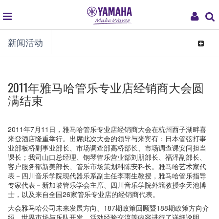
global
My
新闻活动
navigation
Acco
Toggle
navigat
2011年雅马哈管乐专业店经销商大会圆
满结束
2011年7月11日，雅马哈管乐专业店经销商大会在杭州西子湖畔喜
来登酒店隆重举行。出席此次大会的领导与来宾有：日本管弦打事
业部板桥副事业部长、市场调查部高桥部长、市场调查课安间担当
课长；我司山口总经理、钢琴管乐营业部刘朋部长、福泽副部长、
客户服务部新美部长、管乐市场策划科陈安科长。雅马哈艺术家代
表－四川音乐学院现代器乐系副主任李雨生教授，雅马哈管乐指导
专家代表－新加坡管乐学会主席、四川音乐学院外籍教授李天池博
士，以及来自全国26家管乐专业店的经销商代表。
大会雅马哈公司未来发展方向、187期政策回顾暨188期政策方向介
绍、世界市场与乐队开发、活动经验交流等内容进行了详细说明。