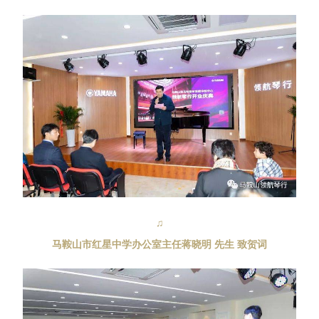
♫
马鞍山市红星中学办公室主任蒋晓明 先生 致贺词