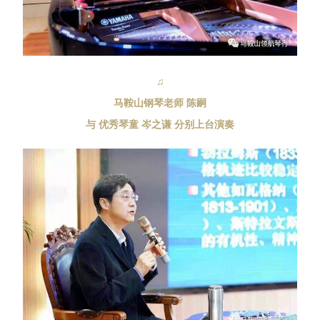
♫
马鞍山钢琴老师 陈嗣
与 优秀琴童 岑之谦 分别上台演奏