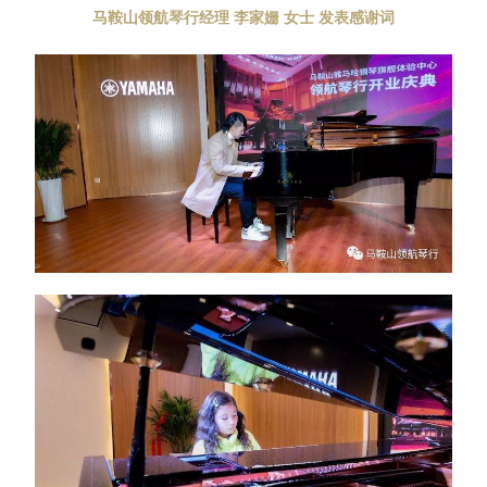
马鞍山领航琴行经理 李家姗 女士 发表感谢词