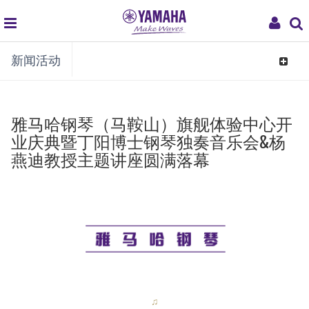
global
My
新闻活动
navigation
Acco
Toggle
navigat
雅马哈钢琴（马鞍山）旗舰体验中心开
业庆典暨丁阳博士钢琴独奏音乐会&杨
燕迪教授主题讲座圆满落幕
♫