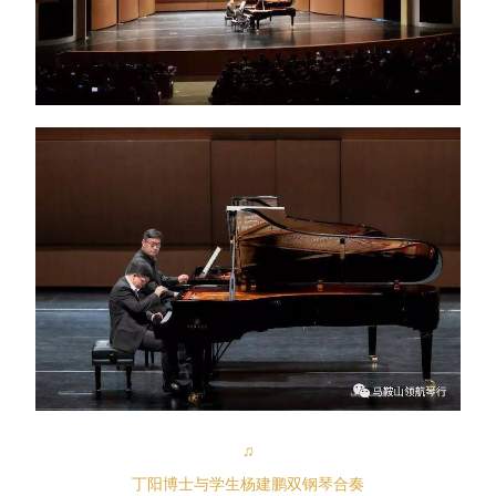
♫
丁阳博士与学生杨建鹏双钢琴合奏