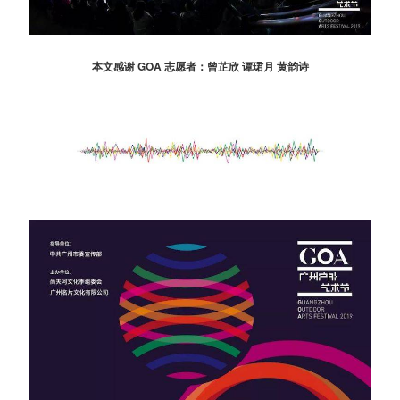
本文感谢 GOA 志愿者：曾芷欣 谭珺月 黄韵诗