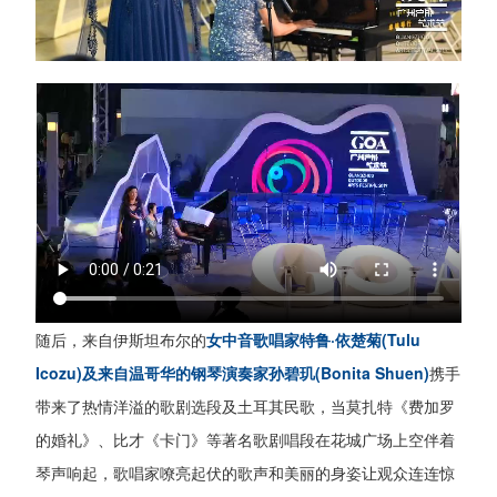
随后，来自伊斯坦布尔的
女中音歌唱家特鲁·依楚菊(Tulu
Icozu)及来自温哥华的钢琴演奏家孙碧玑(Bonita Shuen)
携手
带来了热情洋溢的歌剧选段及土耳其民歌，当莫扎特《费加罗
的婚礼》、比才《卡门》等著名歌剧唱段在花城广场上空伴着
琴声响起，歌唱家嘹亮起伏的歌声和美丽的身姿让观众连连惊