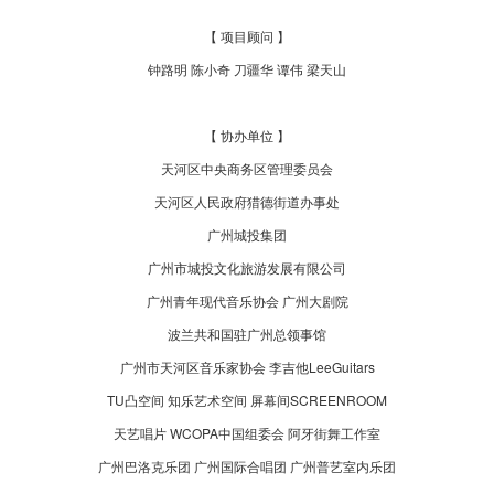
【 项目顾问 】
钟路明 陈小奇 刀疆华 谭伟 梁天山
【 协办单位 】
天河区中央商务区管理委员会
天河区人民政府猎德街道办事处
广州城投集团
广州市城投文化旅游发展有限公司
广州青年现代音乐协会 广州大剧院
波兰共和国驻广州总领事馆
广州市天河区音乐家协会 李吉他LeeGuitars
TU凸空间 知乐艺术空间 屏幕间SCREENROOM
天艺唱片 WCOPA中国组委会 阿牙街舞工作室
广州巴洛克乐团 广州国际合唱团 广州普艺室内乐团