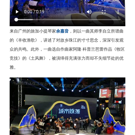
来自广州的旅加小提琴家
余嘉音
，则以一曲其师李自立所谱曲
的《丰收渔歌》，讲述了对故乡珠江的寸寸思念，深深引发观
众的共鸣。此外，一曲选自作曲家阿隆·科普兰芭蕾作品《牧区
竞技》的《土风舞》，被演绎得充满张力而却不失细节处的优
雅。