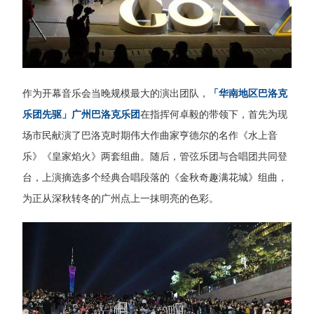
作为开幕音乐会当晚规模最大的演出团队，
「华南地区巴洛克
乐团先驱」广州巴洛克乐团
在指挥何卓毅的带领下，首先为现
场市民献演了巴洛克时期伟大作曲家亨德尔的名作《水上音
乐》《皇家焰火》两套组曲。随后，管弦乐团与合唱团共同登
台，上演摘选多个经典合唱段落的《金秋奇趣满花城》组曲，
为正从深秋转冬的广州点上一抹明亮的色彩。