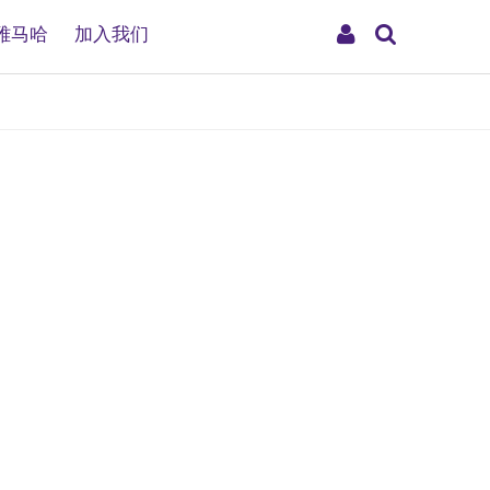
搜
My
雅马哈
加入我们
索
Account