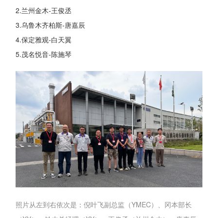
2.兰州金木-王俊丞
3.乌鲁木齐柏斯-唐嘉辰
4.保定雅观-白天翼
5.茂名悦音-陈施琴
照片从左到右依次是：倪叶飞副总监（YMEC）、冈本部长