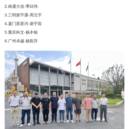
2.南通大佰-季邱伟
3.三明新宇通-周元宇
4.厦门星星河-谢宇宸
5.重庆科文-杨丰铭
6.广州卓越-杨凯乔