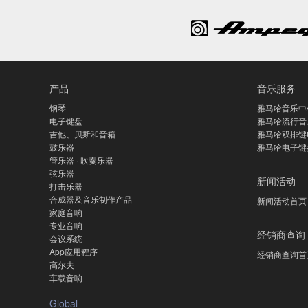
产品
音乐服务
钢琴
雅马哈音乐中
电子键盘
雅马哈流行音
吉他、贝斯和音箱
雅马哈双排键
鼓乐器
雅马哈电子键
管乐器 · 吹奏乐器
弦乐器
新闻活动
打击乐器
合成器及音乐制作产品
新闻活动首页
家庭音响
专业音响
经销商查询
会议系统
App应用程序
经销商查询首
高尔夫
车载音响
Global