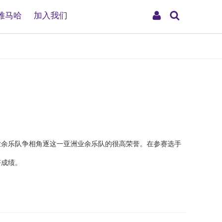
搜
My
雅马哈
加入我们
索
Account
2支业余乐队争相角逐这一亚洲业余乐队的很高荣誉。在参赛选手
好成绩。