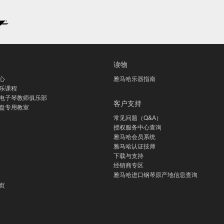
读物
心
雅马哈乐器指南
乐课程
电子琴教师俱乐部
客户支持
盘专用教室
常见问题（Q&A）
授权服务中心查询
雅马哈会员系统
雅马哈认证技师
下载与支持
经销商专区
雅马哈进口钢琴原产地信息查询
页