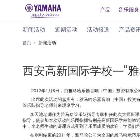
产品
音乐服务
新闻活动
近期活动
活动报道
产品资
首页
新闻活动
西安高新国际学校—“
2012年1月6日，由雅马哈乐器音响（中国）投资有限公
出席此次活动的嘉宾有：雅马哈乐器音响（中国）投资有限
管乐队指导老师前来观摩学习。
李天池老师作为雅马哈管乐队指导专家担任此次大师班课的
指导，使参加本次活动的乐团指挥特别是高新国际学校能够近
中，李老师生动的讲课方式受到了乐团成员的欢迎，学员们
在刚刚结束的2011年，雅马哈公司为全国的雅马哈示范乐