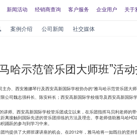
新闻活动
经销商查询
客户服务
企业用户
关于
讯
案例介绍
公司新闻
社交媒体
雅马哈示范管乐团大师班”活动
司主办、西安雅娜琴行及西安高新国际学校协办的“雅马哈示范管乐团大师
公司魏志强科长、陈安科长；西安高新国际学校领导及西安高新国际学校
讲师。西安高新国际学校管乐团成立以来，在乐团指挥马贝利老师的带
距离接触到国际先进的管乐团排练的方法及理念。李老师借助雅马哈HD2
均积踊跃的参与到学习中来。
团均提供了大师班课讲座的机会。在2012年，雅马哈将一如既往的坚持