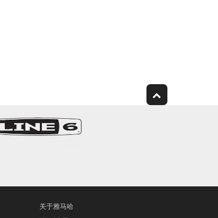
关于雅马哈