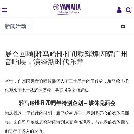
global
My
新闻活动
navigation
Acco
Toggle
navigat
展会回顾|雅马哈Hi-Fi 70载辉煌闪耀广州
音响展，演绎新时代乐章
今年，广州国际音响唱片展迈入了三十周年的里程碑，雅马哈Hi-Fi
也迎来了七十载辉煌历程，共襄盛举交相辉映。
雅马哈Hi-Fi 70周年特别企划 – 媒体见面会
为庆祝这一里程碑的时刻，雅马哈举办了一场别具匠心的媒体见面
会。来自雅马哈株式会社的特别来宾亲临现场，与在场的媒体朋友
们进行了深入的交流。