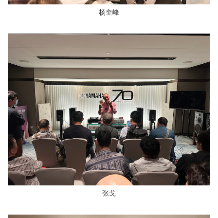
杨奎峰
张戈