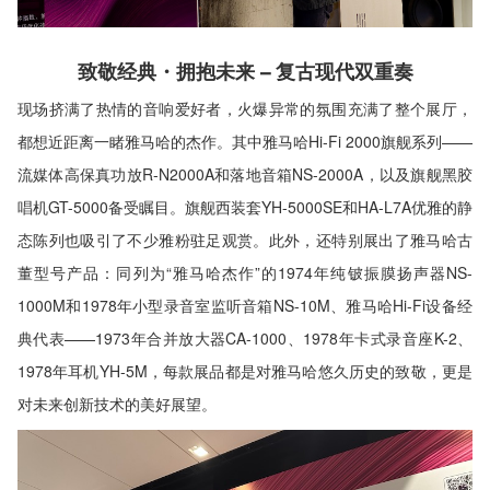
致敬经典・拥抱未来 – 复古现代双重奏
现场挤满了热情的音响爱好者，火爆异常的氛围充满了整个展厅，
都想近距离一睹雅马哈的杰作。其中雅马哈Hi-Fi 2000旗舰系列——
流媒体高保真功放R-N2000A和落地音箱NS-2000A，以及旗舰黑胶
唱机GT-5000备受瞩目。旗舰西装套YH-5000SE和HA-L7A优雅的静
态陈列也吸引了不少雅粉驻足观赏。此外，还特别展出了雅马哈古
董型号产品：同列为“雅马哈杰作”的1974年纯铍振膜扬声器NS-
1000M和1978年小型录音室监听音箱NS-10M、雅马哈Hi-Fi设备经
典代表——1973年合并放大器CA-1000、1978年卡式录音座K-2、
1978年耳机YH-5M，每款展品都是对雅马哈悠久历史的致敬，更是
对未来创新技术的美好展望。