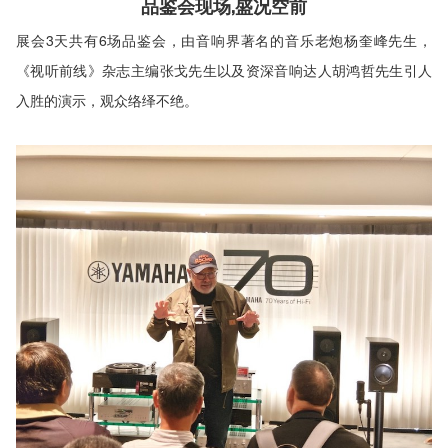
品鉴会现场,盛况空前
展会3天共有6场品鉴会，由音响界著名的音乐老炮杨奎峰先生，
《视听前线》杂志主编张戈先生以及资深音响达人胡鸿哲先生引人
入胜的演示，观众络绎不绝。