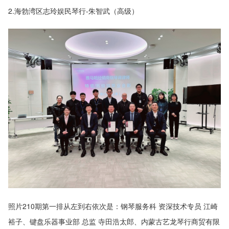
2.海勃湾区志玲娱民琴行-朱智武（高级）
照片210期第一排从左到右依次是：钢琴服务科 资深技术专员 江崎
裕子、键盘乐器事业部 总监 寺田浩太郎、内蒙古艺龙琴行商贸有限