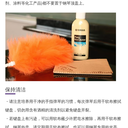
剂、涂料等化工产品)都不要置于钢琴顶盖上。
保持清洁
・请注意培养用干净的手指弹琴的习惯，每次弹琴后用干软布擦拭
键盘，切勿用含有酒精的清洗剂以避免键盘开裂。
・若键盘上有污迹，可以用软布蘸少许肥皂水擦除，再用干软布擦
拭。钢琴外壳，请定期用干软布擦拭，也可以用钢琴专用的光亮