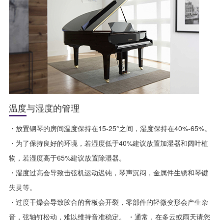
温度与湿度的管理
・放置钢琴的房间温度保持在15-25°之间，湿度保持在40%-65%。
・为了保持良好的环境，若湿度低于40%建议放置加湿器和阔叶植
物，若湿度高于65%建议放置除湿器。
・湿度过高会导致击弦机运动迟钝，琴声沉闷，金属件生锈和琴键
失灵等。
・过度干燥会导致胶合的音板会开裂，零部件的轻微变形会产生杂
音，弦轴钉松动，难以维持音准稳定。 ・通常，在多云或雨天请您