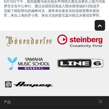
9月15日下午，第四届雅马哈吉他女声弹唱大赛总决赛在上海万代南
梦宫文化中心举行。通过全国层层海选入围决赛现场的12组选手，
贡献了精彩绝伦的巅峰对决，最终来自秦皇岛的温格荣膺本届冠
军，来自上海的罗小黑、来自大连的姜芯蕊分获总决赛冠亚季军。
产品