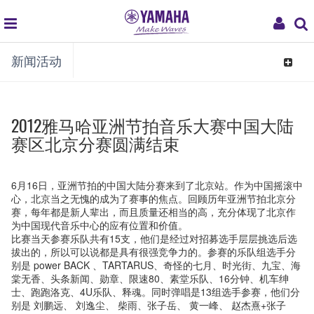
global
My
新闻活动
navigation
Acco
Toggle
navigat
2012雅马哈亚洲节拍音乐大赛中国大陆
赛区北京分赛圆满结束
6月
16日，亚洲节拍的中国大陆分赛来到了北京站。作为中国摇滚中
心，北京当之无愧的成为了赛事的焦点。回顾历年亚洲节拍北京分
赛，每年都是新人辈出，而且质量还相当的高，充分体现了北京作
为中国现代音乐中心的应有位置和价值。
比赛当天参赛乐队共有
15支，他们是经过对招募选手层层挑选后选
拔出的，所以可以说都是具有很强竞争力的。参赛的乐队组选手分
别是
power BACK 、
TARTARUS、奇怪的七月、时光街、九宝、海
棠无香、头条新闻、勋章、限速80、素堂乐队、16分钟、机车绅
士、跑跑洛克、4U乐队、释魂。同时弹唱是13组选手参赛，他们分
别是 刘鹏远、 刘逸尘、 柴雨、张子岳、 黄一峰、 赵杰熹+张子