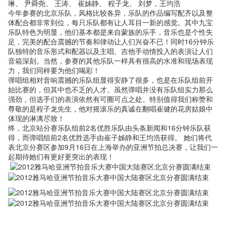
琳、 尹舜尧、 王涛、 崔姊静、 程子龙、 刘梦，王均浩
今年参赛的北京乐队，风格比较各异，乐队的作品编写配齐以及整
体配合都非常到位，每只乐队都有让人耳目一新的感觉。其中九宝
乐队特色为明显，他们基本都是来自蒙族的乐手，音乐也是个性失
足，完美的配合震撼的节奏和律动让人们兴奋不已！同时
16分钟乐
队独特的音乐形式和配器以及主唱、吉他手动情投入的表演让人们
音箱深刻。当然，参赛的其他乐队一样具有很高的水准和现场表现
力，我们同样要为他们喝彩！
弹唱组相对音响震撼的乐队组显得安静了很多，也是在乐队组前开
始比赛的，但其中也不乏的人才。虽然弹唱并没有乐队组实力那么
强劲，但选手们的表演依然有可圈可点之处。特别值得我们称赞和
尊敬的是程子龙先生，他对摇滚乐的真诚在翻唱崔健的花房姑娘中
体现的淋漓尽致！
终，北京站分赛乐队组前
2名优胜乐队由
头条新闻和
16分钟乐队获
得，而弹唱组前2名优胜选手由崔子姊静和王均浩获得。 她们将代
表北京分赛区参加9月16日在上海举办的亚洲节拍总决赛，让我们一
起期待她们有更好更突出的表现！