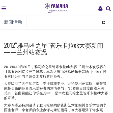
global
My
新闻活动
navigation
Acco
Toggle
navigat
2012“雅马哈之星”管乐卡拉ok大赛新闻
——兰州站赛况
2012年10月20日，雅马哈之星管乐卡拉ok大赛-兰州金木欢乐赛在
甘肃省歌剧院拉开了帷幕，本次大赛由雅马哈乐器音响（中国）投
资有限公司与兰州金木琴行共同举办。
大赛吸引了各年龄层次、专业或非专业、无论使用萨克斯、单簧管
或是长笛的各界管乐爱好者的热情参与，“比赛曲目难度由浅入深，
总有一首曲目能让你乐在其中”，是本次雅马哈之星管乐卡拉ok大赛
的宗旨。
大赛评委还特别邀请了雅马哈签约萨克斯艺术家四川音乐学院的李
雨生老师，李老师的专业点评与亲切指导，令大赛增添了许多亮