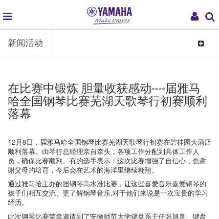
global
My
新闻活动
navigation
Acco
Toggle
navigat
在比赛中锻炼 胆量收获感动----届雅马
哈全国钢琴比赛芜湖天歌琴行初赛顺利
落幕
12月8日，届雅马哈全国钢琴比赛芜湖天歌琴行初赛在碧桂园大酒店
顺利落幕。由琴行总经理亲自牵头，各项工作分配到具体工作人
员，确保比赛顺利。有的选手表示：这次比赛增强了自信心，也谢
谢父母的培育，今后会在艺术的海洋里继续翱翔。
通过雅马哈主办的届钢琴高水准比赛，让这些喜爱音乐喜爱钢琴的
孩子们相互交流、更了解钢琴音乐,对于他们来说是一次宝贵的学习
经历。
此次钢琴比赛荣幸邀请到了安徽师范大学键盘系主任张旭良、键盘