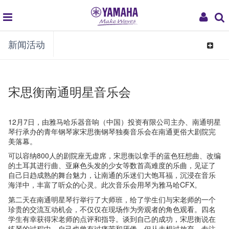
global
My
新闻活动
navigation
Acco
Toggle
navigat
宋思衡南通明星音乐会
12月7日，由雅马哈乐器音响（中国）投资有限公司主办、南通明星
琴行承办的青年钢琴家宋思衡钢琴独奏音乐会在南通更俗大剧院完
美落幕。
可以容纳800人的剧院座无虚席，宋思衡以拿手的蓝色狂想曲、改编
的土耳其进行曲、亚麻色头发的少女等数首高难度的乐曲，见证了
自己日趋成熟的舞台魅力，让南通的乐迷们大饱耳福，沉浸在音乐
海洋中，丰富了听众的心灵。此次音乐会用琴为雅马哈CFX。
第二天在南通明星琴行举行了大师班，给了学生们与宋老师的一个
珍贵的交流互动机会，不仅仅在现场作为旁观者的角色观看。四名
学生有幸获得宋老师的点评和指导。谈到自己的成功，宋思衡说在
练琴的过程中，自己也曾有过痛苦和厌倦，但从未想过放弃。专注