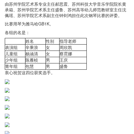
由苏州学院艺术系专业主任郝思震、苏州科技大学音乐学院院长黄
承箱、苏州学院艺术系主任盛鲁、苏州高等幼儿师范教研室主任沈
佩瑶、苏州学院艺术系副主任钟剑鸿担任此次钢琴比赛的评委。
比赛用琴为雅马哈GB1K。
各组的名是：
姓名
性别
指导老师
表演组
辛乘浪
女
周欣凯
儿童组
杨涵清
女
蔡霓娜
少年组
陈雁桢
男
王庆
青年组
包慧
男
盛鲁
衷心祝贺这四位获奖选手。