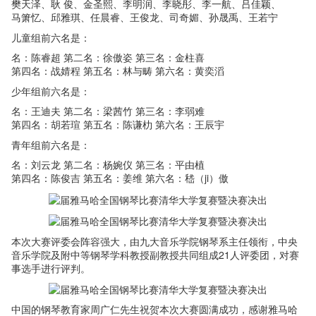
樊天泽、耿 俊、金圣熙、李明润、李晓彤、李一航、吕佳颖、
马箫忆、邱雅琪、任晨睿、王俊龙、司奇媚、孙晟禹、王若宁
儿童组前六名是：
名：陈睿超 第二名：徐傲姿 第三名：金柱喜
第四名：战婧程 第五名：林与畴 第六名：黄奕滔
少年组前六名是：
名：王迪夫 第二名：梁茜竹 第三名：李弱难
第四名：胡若瑄 第五名：陈谦朸 第六名：王辰宇
青年组前六名是：
名：刘云龙 第二名：杨婉仪 第三名：平由植
第四名：陈俊吉 第五名：姜维 第六名：嵇（ji）傲
本次大赛评委会阵容强大，由九大音乐学院钢琴系主任领衔，中央
音乐学院及附中等钢琴学科教授副教授共同组成21人评委团，对赛
事选手进行评判。
中国的钢琴教育家周广仁先生祝贺本次大赛圆满成功，感谢雅马哈